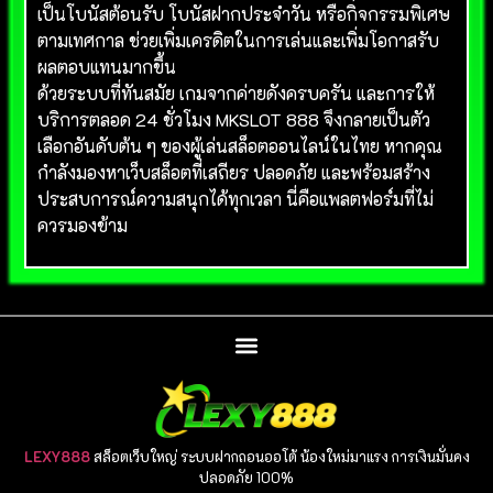
เป็นโบนัสต้อนรับ โบนัสฝากประจำวัน หรือกิจกรรมพิเศษ
ตามเทศกาล ช่วยเพิ่มเครดิตในการเล่นและเพิ่มโอกาสรับ
ผลตอบแทนมากขึ้น
ด้วยระบบที่ทันสมัย เกมจากค่ายดังครบครัน และการให้
บริการตลอด 24 ชั่วโมง MKSLOT 888 จึงกลายเป็นตัว
เลือกอันดับต้น ๆ ของผู้เล่นสล็อตออนไลน์ในไทย หากคุณ
กำลังมองหาเว็บสล็อตที่เสถียร ปลอดภัย และพร้อมสร้าง
ประสบการณ์ความสนุกได้ทุกเวลา นี่คือแพลตฟอร์มที่ไม่
ควรมองข้าม
LEXY888
สล็อตเว็บใหญ่ ระบบฝากถอนออโต้ น้องใหม่มาแรง การเงินมั่นคง
ปลอดภัย 100%