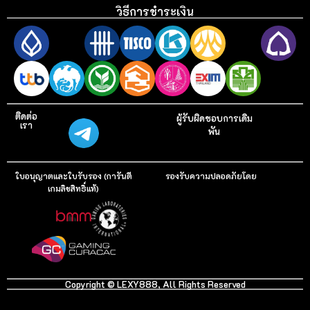
วิธีการชำระเงิน
ติดต่อ
ผู้รับผิดชอบการเดิม
เรา
พัน
ใบอนุญาตและใบรับรอง (การันตี
รองรับความปลอดภัยโดย
เกมลิขสิทธิ์แท้)
Copyright ©
LEXY888
, All Rights Reserved